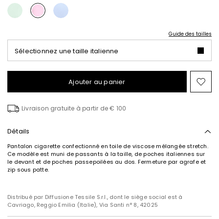
Guide des tailles
Sélectionnez une taille italienne
Ajouter au panier
Ajo
ver
la
Livraison gratuite à partir de € 100
list
de
sou
Détails
Pantalon cigarette confectionné en toile de viscose mélangée stretch.
Ce modèle est muni de passants à la taille, de poches italiennes sur
le devant et de poches passepoilées au dos. Fermeture par agrafe et
zip sous patte.
Distribué par Diffusione Tessile S.r.l., dont le siège social est à
Cavriago, Reggio Emilia (Italie), Via Santi n° 8, 42025