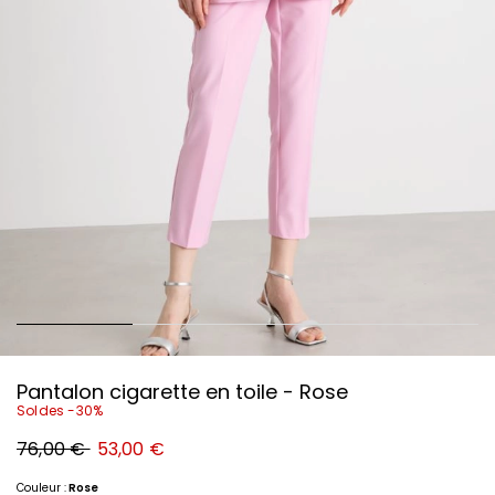
Pantalon cigarette en toile - Rose
Soldes -30%
Prix
Nouveau
76,00 €
53,00 €
original
prix
76,00
53,00
€
€
Couleur :
Rose