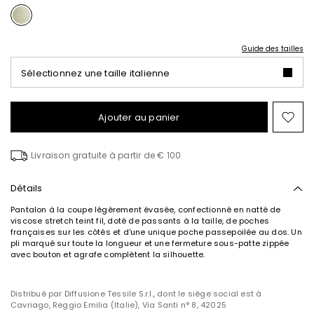
Guide des tailles
Sélectionnez une taille italienne
Ajouter au panier
Ajo
ver
la
Livraison gratuite à partir de € 100
list
de
sou
Détails
Pantalon à la coupe légèrement évasée, confectionné en natté de
viscose stretch teint fil, doté de passants à la taille, de poches
françaises sur les côtés et d'une unique poche passepoilée au dos. Un
S’abonner à notre
pli marqué sur toute la longueur et une fermeture sous-patte zippée
Newsletter
avec bouton et agrafe complètent la silhouette.
Inscrivez-vous dès maintenant à notre newsletter
et découvrez en avant-première les nouveaux
Distribué par Diffusione Tessile S.r.l., dont le siège social est à
arrivages, les événements et les projets spéciaux !
Cavriago, Reggio Emilia (Italie), Via Santi n° 8, 42025