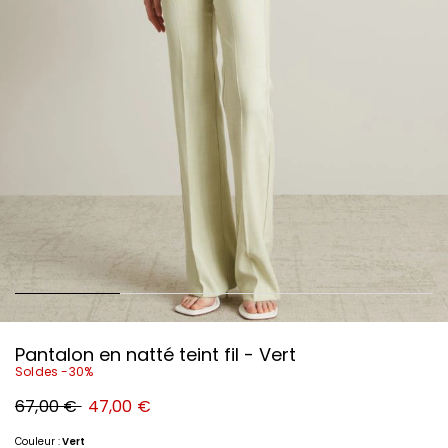
Pantalon en natté teint fil - Vert
Soldes -30%
Prix
Nouveau
67,00 €
47,00 €
original
prix
67,00
47,00
€
€
Couleur :
Vert