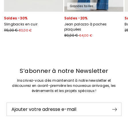
Grandes tailles
Soldes -30%
Soldes -20%
S
Slingbacks en cuir
Jean palazzo à poches
B
plaquées
119,00 €
2
83,00 €
80,00 €
64,00 €
Précédent
Suivant
S’abonner à notre Newsletter
Inscrivez-vous dès maintenant à notre newsletter et
découvrez en avant-première les nouveaux arrivages, les
événements et les projets spéciaux !
Ajouter votre adresse e-mail