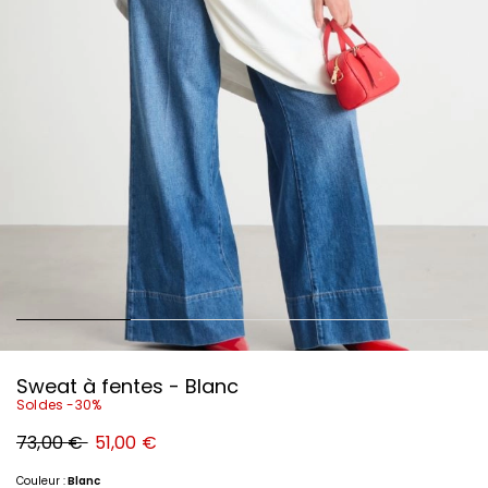
Sweat à fentes - Blanc
Soldes -30%
Prix
Nouveau
73,00 €
51,00 €
original
prix
73,00
51,00
€
€
Couleur :
Blanc