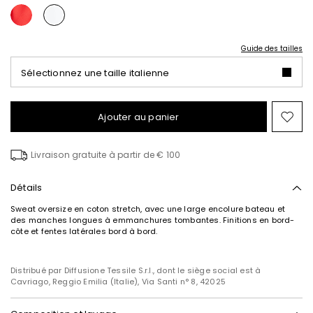
Guide des tailles
Sélectionnez une taille italienne
Ajouter au panier
Ajo
ver
la
Livraison gratuite à partir de € 100
list
de
sou
Détails
Sweat oversize en coton stretch, avec une large encolure bateau et
des manches longues à emmanchures tombantes. Finitions en bord-
S’abonner à notre
côte et fentes latérales bord à bord.
Newsletter
Inscrivez-vous dès maintenant à notre newsletter
Distribué par Diffusione Tessile S.r.l., dont le siège social est à
et découvrez en avant-première les nouveaux
Cavriago, Reggio Emilia (Italie), Via Santi n° 8, 42025
arrivages, les événements et les projets spéciaux !