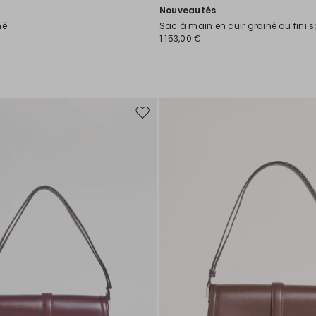
Nouveautés
né
Sac à main en cuir grainé au fini s
1 153,00 €
Ajouter
vers
la
liste
de
souhaits