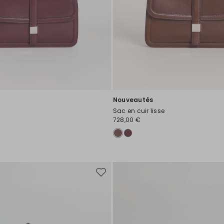
Nouveautés
Sac en cuir lisse
728,00 €
Ajouter
vers
la
liste
de
souhaits