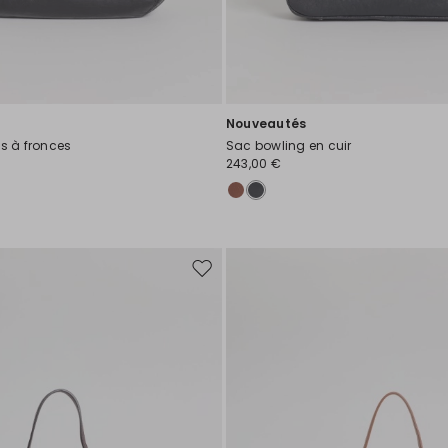
Nouveautés
is à fronces
Sac bowling en cuir
243,00 €
Ajouter
vers
la
liste
de
souhaits