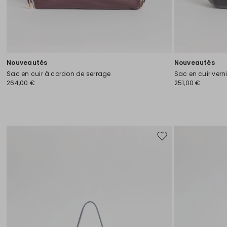
Nouveautés
Nouveautés
Sac en cuir à cordon de serrage
Sac en cuir vern
264,00 €
251,00 €
Ajouter
vers
la
liste
de
souhaits