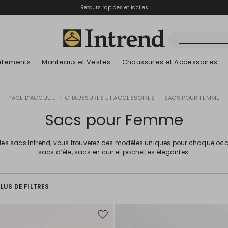
Retours rapides et faciles
êtements
Manteaux et Vestes
Chaussures et Accessoires
Bottes
PAGE D’ACCUEIL
|
CHAUSSURES ET ACCESSOIRES
|
SACS POUR FEMME
Nouveautés
Lookbook Été
Nouveautés
Nouveautés
Nouveautés
Découvrez nos B
App
Lookbook Été
Bottines
Sacs pour Femme
Prix spéciaux
Enfants
les sacs Intrend, vous trouverez des modèles uniques pour chaque oc
sacs d’été, sacs en cuir et pochettes élégantes.
LUS DE FILTRES
Ajouter