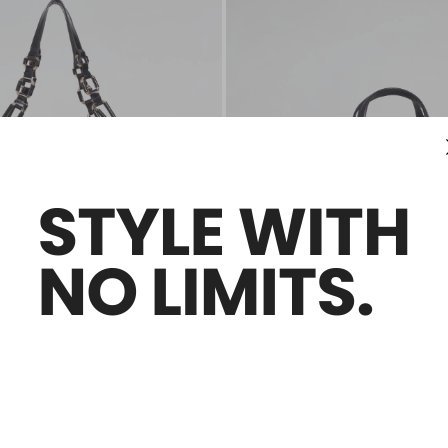
Nouveautés
r effet craquelé
Sac bowling en cuir foulonné
287,00 €