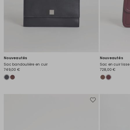
Nouveautés
Nouveautés
Sac bandoulière en cuir
Sac en cuir lisse
749,00 €
728,00 €
Ajouter
vers
la
liste
de
souhaits