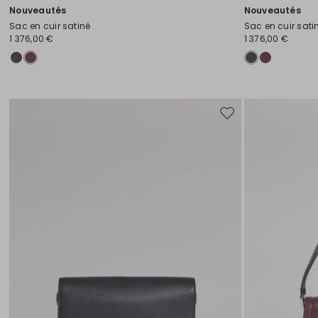
Nouveautés
Nouveautés
Sac en cuir satiné
Sac en cuir sati
1 376,00 €
1 376,00 €
Ajouter
vers
la
liste
de
souhaits