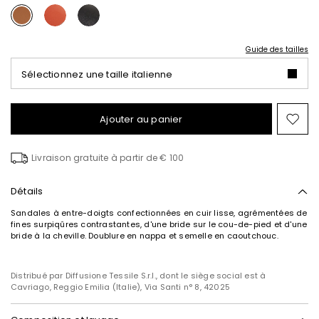
Guide des tailles
Sélectionnez une taille italienne
Ajouter au panier
Ajo
ver
la
Livraison gratuite à partir de € 100
list
de
sou
Détails
Sandales à entre-doigts confectionnées en cuir lisse, agrémentées de
fines surpiqûres contrastantes, d'une bride sur le cou-de-pied et d'une
bride à la cheville. Doublure en nappa et semelle en caoutchouc.
Distribué par Diffusione Tessile S.r.l., dont le siège social est à
Cavriago, Reggio Emilia (Italie), Via Santi n° 8, 42025