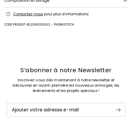
Composition et lavage
Empeigne en bovin; doublure en agneau; semelle en gomme.
Contactez-nous
pour plus d’informations
Intrend Cares
: Fiche produit relative aux qualités ou
caractéristiques environnementales
CODE PRODUIT 4521014206002 - THONGSTITCH
Précédent
Suivant
S’abonner à notre Newsletter
Inscrivez-vous dès maintenant à notre newsletter et
découvrez en avant-première les nouveaux arrivages, les
événements et les projets spéciaux !
Ajouter votre adresse e-mail