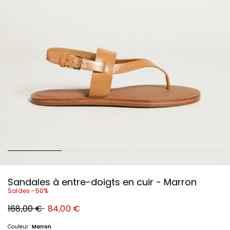
Sandales à entre-doigts en cuir - Marron
Soldes -50%
Prix
Nouveau
168,00 €
84,00 €
original
prix
168,00
84,00
€
€
Couleur :
Marron