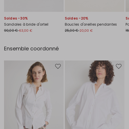
Soldes -30%
Soldes -20%
S
Sandales à bride d'orteil
Boucles d'oreilles pendantes
Po
90,00 €
25,00 €
1
63,00 €
20,00 €
Ensemble coordonné
Ajouter vers la liste de souhaits
Ajouter