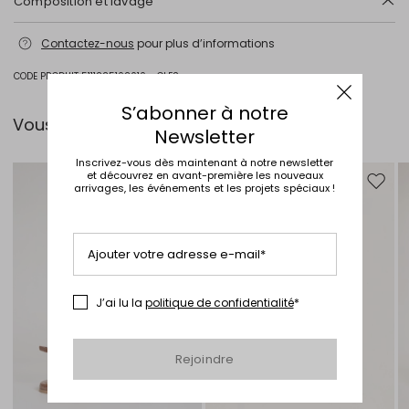
Composition et lavage
Lavage max 30 °c - textiles délicats; blanchiment chloré interdit;
Contactez-nous
pour plus d’informations
séchage en tambour interdit; sécher normalement à l'ombre;
repassage max 120 °c; nettoyage à sec doux au perchloréthylène.
CODE PRODUIT 5111225102010 - CLES
75% coton, 22% polyamide, 3% elasthanne.
S’abonner à notre
Intrend Cares
: Fiche produit relative aux qualités ou
Vous pouvez l’associer avec…
caractéristiques environnementales
Newsletter
Inscrivez-vous dès maintenant à notre newsletter
et découvrez en avant-première les nouveaux
arrivages, les événements et les projets spéciaux !
Ajouter vers la liste de souhaits
Ajouter
Ajouter votre adresse e-mail*
J’ai lu la
politique de confidentialité
*
Rejoindre