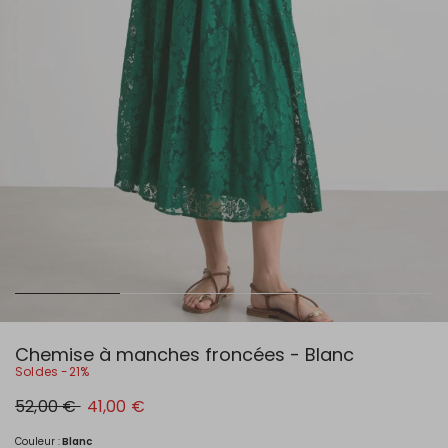
Chemise à manches froncées - Blanc
Soldes -21%
Prix
Nouveau
52,00 €
41,00 €
original
prix
52,00
41,00
€
€
Couleur :
Blanc