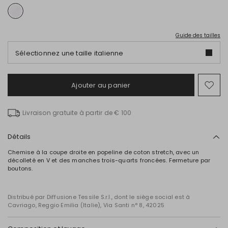
Guide des tailles
Sélectionnez une taille italienne
Ajouter au panier
Ajo
ver
la
Livraison gratuite à partir de € 100
list
de
sou
Détails
Chemise à la coupe droite en popeline de coton stretch, avec un
décolleté en V et des manches trois-quarts froncées. Fermeture par
boutons.
Distribué par Diffusione Tessile S.r.l., dont le siège social est à
Cavriago, Reggio Emilia (Italie), Via Santi n° 8, 42025