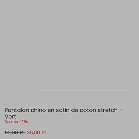
Pantalon chino en satin de coton stretch -
Vert
Soldes -31%
Prix
Nouveau
52,00 €
36,00 €
original
prix
52,00
36,00