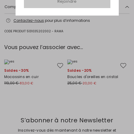
Rejoindre
Composition et lavage
Lavage max 30 °c - textiles délicats; blanchiment chloré interdit;
Contactez-nous
pour plus d’informations
séchage en tambour interdit; sécher normalement à l'ombre;
repassage max 120 °c; nettoyage à sec doux au perchloréthylène.
CODE PRODUIT 5131035202002 - RAMA
96% coton, 4% elasthanne.
Intrend Cares
: Fiche produit relative aux qualités ou
Vous pouvez l’associer avec…
caractéristiques environnementales
Ajouter vers la liste de souhaits
Ajouter
Soldes -30%
Soldes -20%
Mocassins en cuir
Boucles d'oreilles en cristal
119,00 €
25,00 €
83,00 €
20,00 €
Précédent
Suivant
S’abonner à notre Newsletter
Inscrivez-vous dès maintenant à notre newsletter et