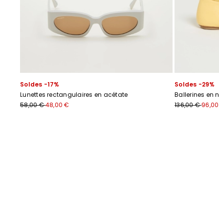
Soldes -17%
Soldes -29%
Lunettes rectangulaires en acétate
Ballerines en
58,00 €
48,00 €
136,00 €
96,00
Précédent
Suivant