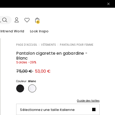
0
Intrend World
Look Inspo
PAGE D’ACCUEIL
|
VÊTEMENTS
|
PANTALONS POUR FEMME
lazers
Découvrez nos Robes
Découvrez nos Sandales
Pantalon cigarette en gabardine -
Blanc
Soldes -29%
Prix
Nouveau
75,00 €
53,00 €
original
prix
75,00
53,00
€
€
Couleur :
Blanc
Guide des tailles
Sélectionnez une taille italienne