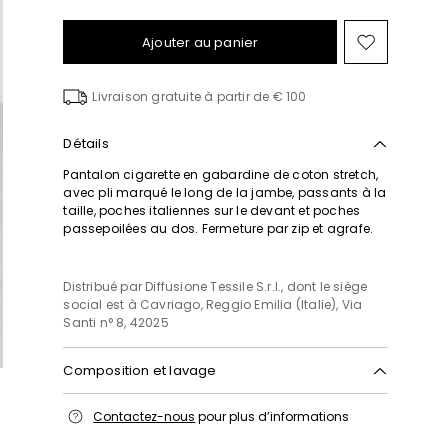
Ajouter au panier
Ajouter
vers
la
Livraison gratuite à partir de € 100
liste
de
souhait
Détails
Pantalon cigarette en gabardine de coton stretch,
avec pli marqué le long de la jambe, passants à la
taille, poches italiennes sur le devant et poches
passepoilées au dos. Fermeture par zip et agrafe.
Distribué par Diffusione Tessile S.r.l., dont le siège
social est à Cavriago, Reggio Emilia (Italie), Via
Santi n° 8, 42025
Composition et lavage
Lavage max 30 °c - textiles délicats; blanchiment
Contactez-nous
pour plus d’informations
chloré interdit; séchage en tambour interdit; sécher
normalement à l'ombre; repassage max 120 °c;