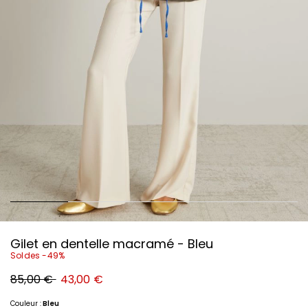
Gilet en dentelle macramé - Bleu
Soldes -49%
Prix
Nouveau
85,00 €
43,00 €
original
prix
85,00
43,00
€
€
Couleur :
Bleu