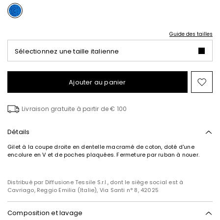
Guide des tailles
Sélectionnez une taille italienne
Ajouter au panier
Ajo
ver
la
Livraison gratuite à partir de € 100
list
de
sou
Détails
Gilet à la coupe droite en dentelle macramé de coton, doté d'une
S’abonner à notre
encolure en V et de poches plaquées. Fermeture par ruban à nouer.
Newsletter
Inscrivez-vous dès maintenant à notre newsletter
Distribué par Diffusione Tessile S.r.l., dont le siège social est à
et découvrez en avant-première les nouveaux
Cavriago, Reggio Emilia (Italie), Via Santi n° 8, 42025
arrivages, les événements et les projets spéciaux !
Composition et lavage