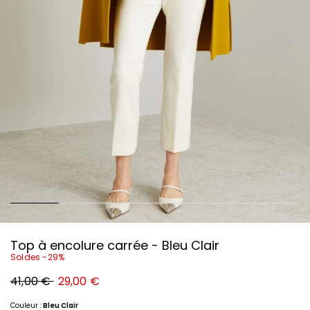
Top à encolure carrée - Bleu Clair
Soldes -29%
Prix
Nouveau
41,00 €
29,00 €
original
prix
41,00
29,00
€
€
Couleur :
Bleu Clair