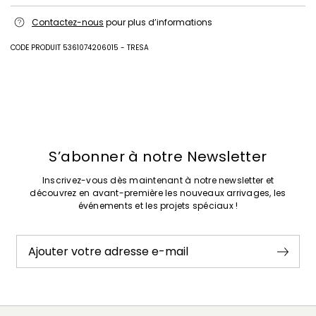
Lavage à la main, température de lavage maximale 40°c; blanchiment
Contactez-nous
pour plus d’informations
chloré interdit; séchage en tambour interdit; séchage à plat à l'ombre;
repassage max 120 °c; nettoyage à sec doux au perchloréthylène; ne
pas nettoyer à l'eau professionnel.; repasser avec un linge entre le
CODE PRODUIT 5361074206015 - TRESA
vêtement et le fer.; utiliser une lessive douce.
83% viscose, 17% polyester.
Intrend Cares
: Fiche produit relative aux qualités ou
caractéristiques environnementales
Précédent
Suivant
S’abonner à notre Newsletter
Inscrivez-vous dès maintenant à notre newsletter et
découvrez en avant-première les nouveaux arrivages, les
événements et les projets spéciaux !
Ajouter votre adresse e-mail