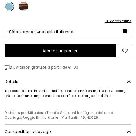
Guide des tailles
Sélectionnez une taille italienne
Ajouter au panier
Ajo
ver
la
Livraison gratuite à partir de € 100
list
de
sou
Détails
Top court à la silhouette ajustée, confectionné en maille de viscose,
présentant une ample encolure carrée et de larges bretelles.
Distribué par Diffusione Tessile S.r.l., dont le siège social est à
Cavriago, Reggio Emilia (Italie), Via Santi n° 8, 42025
Composition et lavage