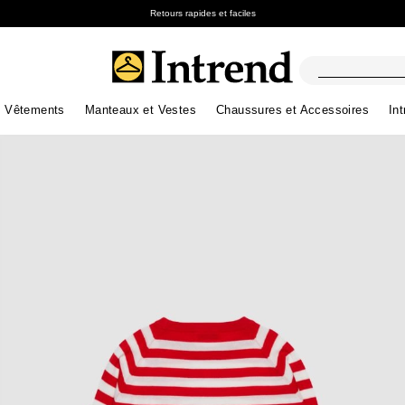
Retours rapides et faciles
Vêtements
Manteaux et Vestes
Chaussures et Accessoires
In
Bottes
Bottines
Nouveautés
Lookbook Été
Nouveautés
Nouveautés
Nouveautés
Découvrez nos Bl
App
Lookbook Été
Prix spéciaux
Enfants