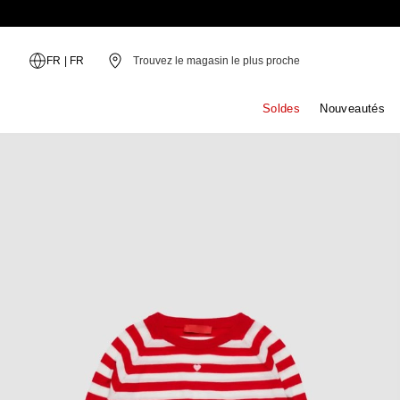
Trouvez le magasin le plus proche
FR
|
FR
Soldes
Nouveautés
Sacs
Robes
Lunettes de Soleil
Manteaux
Fidelity Card
Style Tips
Jupes
Accessoires
Chemises et tops
Écharpes et Foulards
Vestes et Blazers
App
Lookbook
Jeans
Bijoux
T-Shirts
Chaussures Plates
Trenchs
Shopping avec nous
Campagne
Pantalons
Lingerie et sous-vêtement
Mailles et cardigans
Chaussures à Talon
Doudounes
a selection by
Mode Plage
Ceintures
Hoodies et Sweats
Sandales
Prix spéciaux
Prix spéciaux
Gants et Chapeaux
Tailleurs
Sneakers
Enfants
Enfants