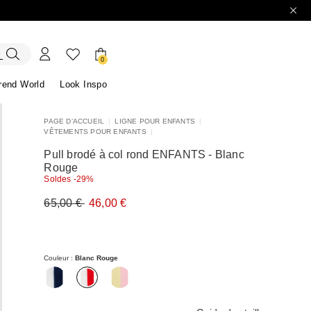
0
trend World
Look Inspo
PAGE D’ACCUEIL
|
LIGNE POUR ENFANTS
|
VÊTEMENTS POUR ENFANTS
|
azers
Découvrez nos Robes
Découvrez nos Sandales
Pull brodé à col rond ENFANTS - Blanc
Rouge
Soldes -29%
Prix
Nouveau
65,00 €
46,00 €
original
prix
65,00
46,00
€
€
Couleur :
Blanc Rouge