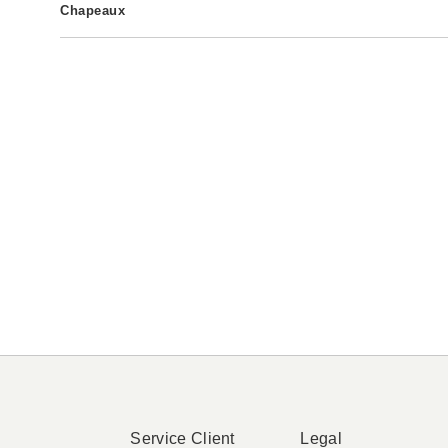
Il faut prendre en compte les différents degrés d’élasticité des mati
Chapeaux
Taille
106
120
1
1/2 Poitrine
27.5
29.5
Tailles
I
1/2 Taille
30.5
33
Longueur Poignet
6
Tailles
I
1/2 Hanches
50
56
Longueur Paume
6.5
Circonférence
52
Précédent
Suivant
Longueur Des Manches
60
70
Longueur Gant
14
Service Client
Legal