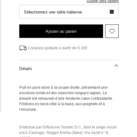
Guide des tailles
Sélectionnez une taille italienne
Ajouter au panier
Ajouter
vers
la
Livraison gratuite à partir de € 100
liste
de
souhaits
Détails
Pull en pure laine à la coupe droite, présentant une
encolure ronde et des manches longues raglan. Le
devant est rehaussé d'une broderie cœur contrastante.
Finitions en bord-côte à la base, aux poignets et à
l'encolure.
Distribué par Diffusione Tessile S.r.l., dont le siège social
est à Cavriago, Reggio Emilia (Italie), Via Santi n° 8,