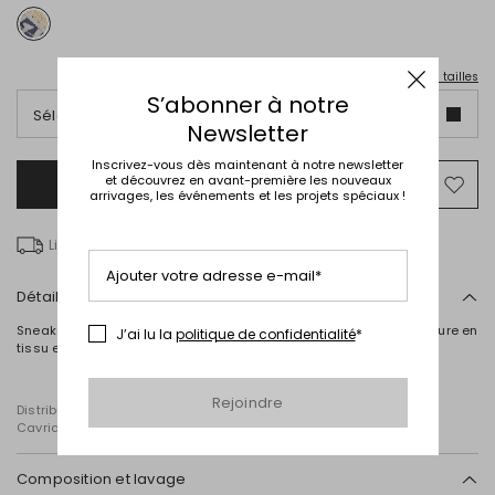
Guide des tailles
S’abonner à notre
Sélectionnez une taille italienne
Newsletter
Inscrivez-vous dès maintenant à notre newsletter
et découvrez en avant-première les nouveaux
Ajouter au panier
Ajo
arrivages, les événements et les projets spéciaux !
ver
la
Livraison gratuite à partir de € 100
list
de
Ajouter votre adresse e-mail*
sou
Détails
Sneakers en toile, rehaussées d'empiècements contrastés. Doublure en
J’ai lu la
politique de confidentialité
*
tissu et semelle en caoutchouc.
Rejoindre
Distribué par Diffusione Tessile S.r.l., dont le siège social est à
Cavriago, Reggio Emilia (Italie), Via Santi n° 8, 42025
Composition et lavage