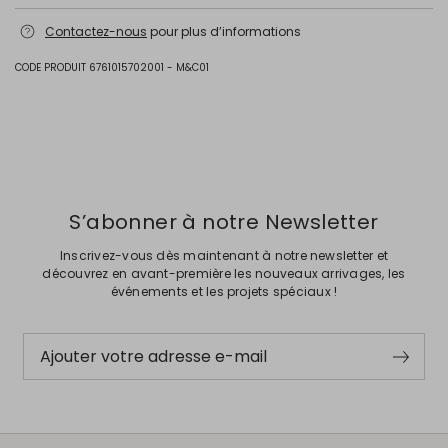
Empeigne en 100% polyester; avec particulieres en 100% polyamide;
Contactez-nous
pour plus d’informations
doublure en polyester avec une couche de polyuréthane; semelle en
gomme.
CODE PRODUIT 6761015702001 - M&C01
Intrend Cares
: Fiche produit relative aux qualités ou
caractéristiques environnementales
Précédent
Suivant
S’abonner à notre Newsletter
Inscrivez-vous dès maintenant à notre newsletter et
découvrez en avant-première les nouveaux arrivages, les
événements et les projets spéciaux !
Ajouter votre adresse e-mail