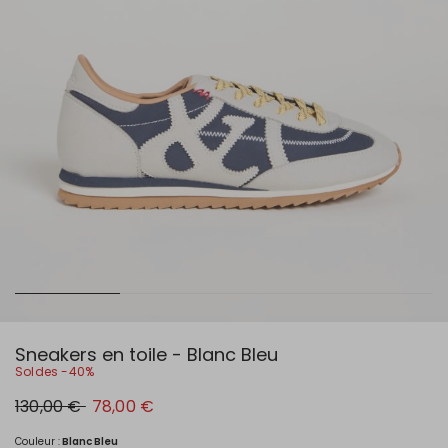
Sneakers en toile - Blanc Bleu
Soldes -40%
Prix
Nouveau
130,00 €
78,00 €
original
prix
130,00
78,00
€
€
Couleur :
Blanc Bleu