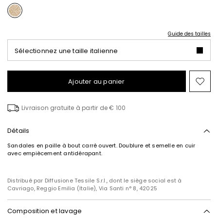
Guide des tailles
Sélectionnez une taille italienne
Ajouter au panier
Ajo
ver
la
Livraison gratuite à partir de € 100
list
de
sou
Détails
Sandales en paille à bout carré ouvert. Doublure et semelle en cuir
avec empiècement antidérapant.
Distribué par Diffusione Tessile S.r.l., dont le siège social est à
Cavriago, Reggio Emilia (Italie), Via Santi n° 8, 42025
Composition et lavage