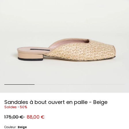
Sandales à bout ouvert en paille - Beige
Soldes -50%
Prix
Nouveau
175,00 €
88,00 €
original
prix
175,00
88,00
€
€
Couleur :
Beige