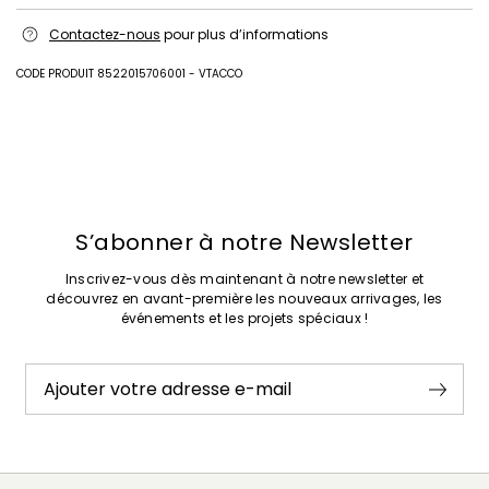
Empeigne en papier; doublure en chevre; semelle en cuir.
Contactez-nous
pour plus d’informations
Intrend Cares
: Fiche produit relative aux qualités ou
caractéristiques environnementales
CODE PRODUIT 8522015706001 - VTACCO
Précédent
Suivant
S’abonner à notre Newsletter
Inscrivez-vous dès maintenant à notre newsletter et
découvrez en avant-première les nouveaux arrivages, les
événements et les projets spéciaux !
Ajouter votre adresse e-mail