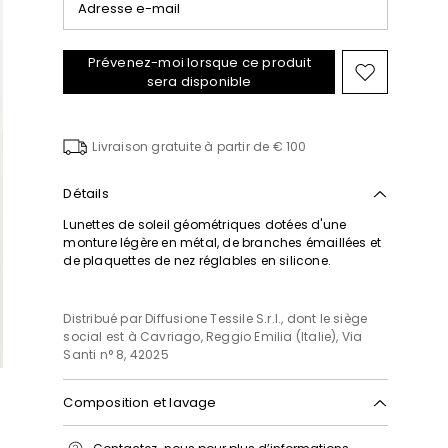
Adresse e-mail
Prévenez-moi lorsque ce produit
Ajouter
sera disponible
vers
la
liste
Livraison gratuite à partir de € 100
de
souhaits
Détails
Lunettes de soleil géométriques dotées d'une
monture légère en métal, de branches émaillées et
de plaquettes de nez réglables en silicone.
Distribué par Diffusione Tessile S.r.l., dont le siège
social est à Cavriago, Reggio Emilia (Italie), Via
Santi n° 8, 42025
Composition et lavage
Lavage interdit; blanchiment chloré interdit;