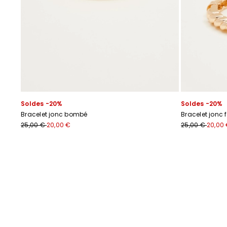
Soldes -20%
Soldes -20%
Bracelet jonc bombé
Bracelet jonc f
25,00 €
20,00 €
25,00 €
20,00
Précédent
Suivant