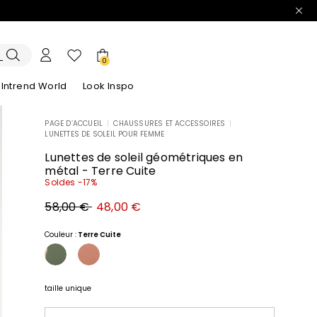
0
Intrend World
Look Inspo
PAGE D’ACCUEIL
|
CHAUSSURES ET ACCESSOIRES
|
LUNETTES DE SOLEIL POUR FEMME
lazers
Découvrez nos Robes
Découvrez nos Sandales
Lunettes de soleil géométriques en
métal - Terre Cuite
Soldes -17%
Prix
Nouveau
58,00 €
48,00 €
original
prix
58,00
48,00
€
€
Couleur :
Terre Cuite
taille unique