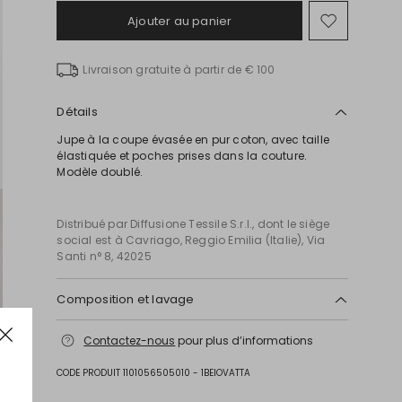
Ajouter au panier
Ajouter
vers
la
Livraison gratuite à partir de € 100
liste
de
souhait
Détails
Jupe à la coupe évasée en pur coton, avec taille
élastiquée et poches prises dans la couture.
Modèle doublé.
Distribué par Diffusione Tessile S.r.l., dont le siège
social est à Cavriago, Reggio Emilia (Italie), Via
Santi n° 8, 42025
Composition et lavage
Lavage max 30 °c - textiles délicats; blanchiment
Contactez-nous
pour plus d’informations
chloré interdit; séchage en tambour interdit; sécher
normalement à l'ombre; repassage max 120 °c;
CODE PRODUIT 1101056505010 - 1BEIOVATTA
nettoyage à sec doux au perchloréthylène.;
protegér les accessoires avant le nettoyage.