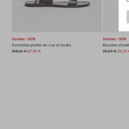
Soldes -30%
Soldes -20%
Sandales plates en cuir à lacets
Boucles d'orei
138,00 €
97,00 €
25,00 €
20,00
Précédent
Suivant