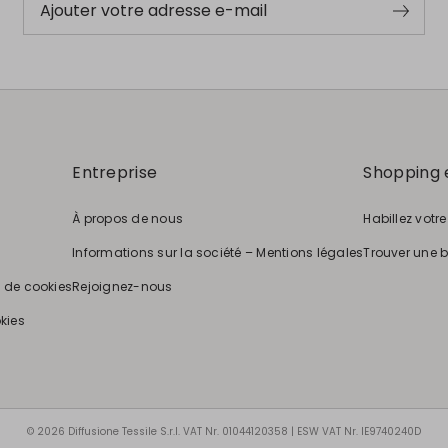
Ajouter votre adresse e-mail
Entreprise
Shopping 
À propos de nous
Habillez votr
Informations sur la société – Mentions légales
Trouver une 
e de cookies
Rejoignez-nous
kies
© 2026 Diffusione Tessile S.r.l. VAT Nr. 01044120358 | ESW VAT Nr. IE9740240D