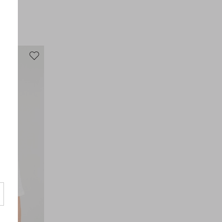
Tissu 100% coton; doublure 100% coton.
Intrend Cares
: Fiche produit relative aux
qualités ou caractéristiques
environnementales
Ajouter vers la liste de souhaits