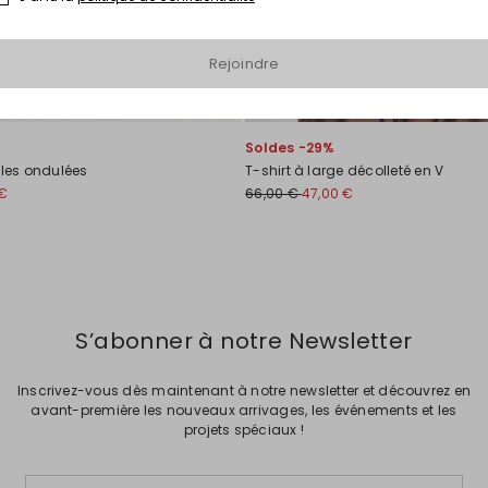
Rejoindre
Soldes -29%
lles ondulées
T-shirt à large décolleté en V
 €
66,00 €
47,00 €
S’abonner à notre Newsletter
Inscrivez-vous dès maintenant à notre newsletter et découvrez en
avant-première les nouveaux arrivages, les événements et les
projets spéciaux !