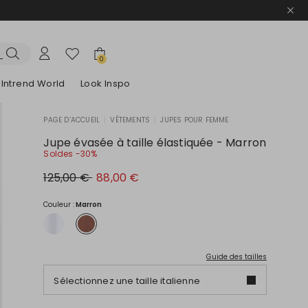
0
Intrend World
Look Inspo
PAGE D’ACCUEIL
|
VÊTEMENTS
|
JUPES POUR FEMME
lazers
Découvrez nos Robes
Découvrez nos Sandales
Jupe évasée à taille élastiquée - Marron
Soldes -30%
Prix
Nouveau
125,00 €
88,00 €
original
prix
125,00
88,00
€
€
Couleur :
Marron
Guide des tailles
Sélectionnez une taille italienne