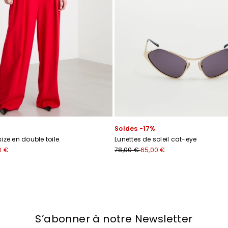
Ajouter votre adresse e-mail*
J’ai lu la
politique de confidentialité
*
Rejoindre
Soldes -17%
ize en double toile
Lunettes de soleil cat-eye
0 €
78,00 €
65,00 €
S’abonner à notre Newsletter