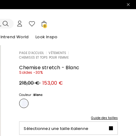
0
Intrend World
Look Inspo
PAGE D’ACCUEIL
|
VÊTEMENTS
|
CHEMISES ET TOPS POUR FEMME
lazers
Découvrez nos Robes
Découvrez nos Sandales
Chemise stretch - Blanc
Soldes -30%
Prix
Nouveau
218,00 €
153,00 €
original
prix
218,00
153,00
€
€
Couleur :
Blanc
Guide des tailles
Sélectionnez une taille italienne