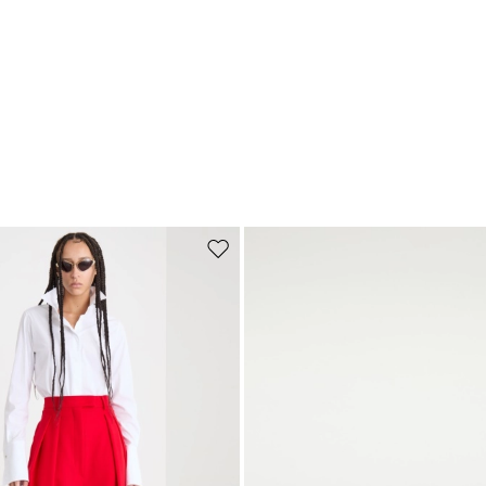
de souhaits
Ajouter vers la liste de souhaits
S’abonner à notre Newsletter
Inscrivez-vous dès maintenant à notre newsletter et découvrez en
avant-première les nouveaux arrivages, les événements et les projets
spéciaux !