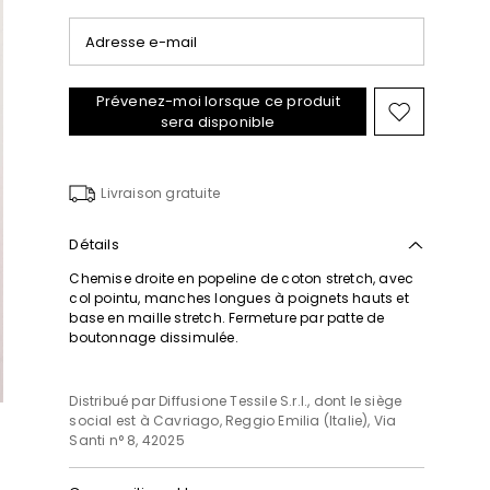
Adresse e-mail
Prévenez-moi lorsque ce produit
Ajouter
sera disponible
vers
la
liste
Livraison gratuite
de
souhaits
Détails
Chemise droite en popeline de coton stretch, avec
col pointu, manches longues à poignets hauts et
base en maille stretch. Fermeture par patte de
boutonnage dissimulée.
Distribué par Diffusione Tessile S.r.l., dont le siège
social est à Cavriago, Reggio Emilia (Italie), Via
Santi n° 8, 42025