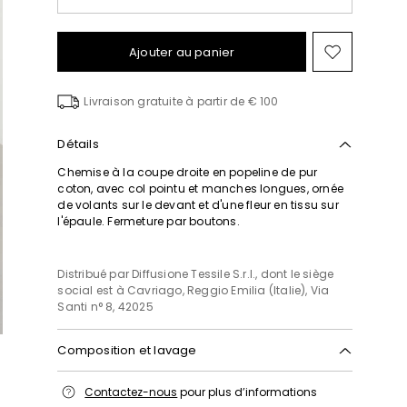
Ajouter au panier
Ajouter
vers
la
Livraison gratuite à partir de € 100
liste
de
souhait
Détails
Chemise à la coupe droite en popeline de pur
coton, avec col pointu et manches longues, ornée
de volants sur le devant et d'une fleur en tissu sur
l'épaule. Fermeture par boutons.
Distribué par Diffusione Tessile S.r.l., dont le siège
social est à Cavriago, Reggio Emilia (Italie), Via
Santi n° 8, 42025
Composition et lavage
Lavage à la main, température de lavage
Contactez-nous
pour plus d’informations
maximale 40°c; blanchiment chloré interdit;