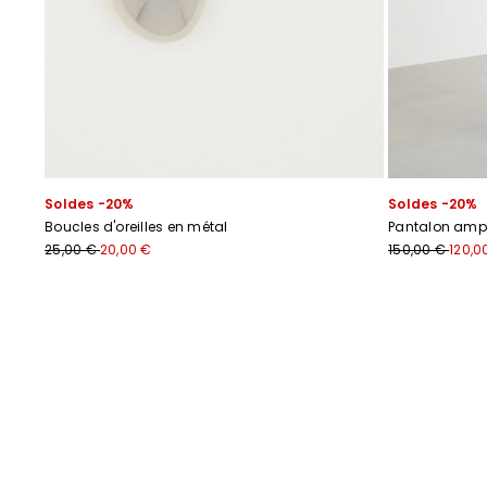
Soldes -20%
Soldes -20%
Boucles d'oreilles en métal
Pantalon amp
25,00 €
20,00 €
150,00 €
120,0
Précédent
Suivant