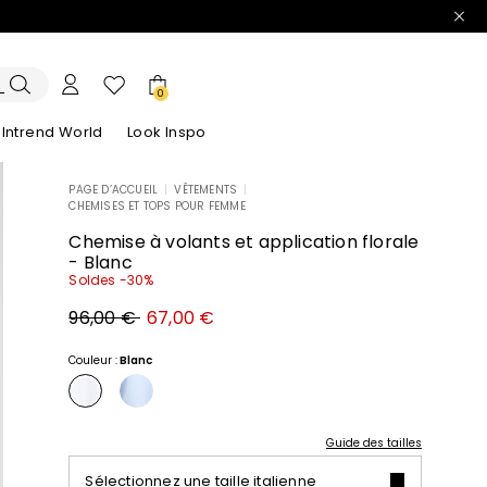
0
Intrend World
Look Inspo
PAGE D’ACCUEIL
|
VÊTEMENTS
|
CHEMISES ET TOPS POUR FEMME
lazers
Découvrez nos Robes
Découvrez nos Sandales
Chemise à volants et application florale
- Blanc
Soldes -30%
Prix
Nouveau
96,00 €
67,00 €
original
prix
96,00
67,00
€
€
Couleur :
Blanc
Guide des tailles
Sélectionnez une taille italienne