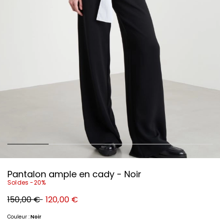
Pantalon ample en cady - Noir
Soldes -20%
Prix
Nouveau
150,00 €
120,00 €
original
prix
150,00
120,00
€
€
Couleur :
Noir