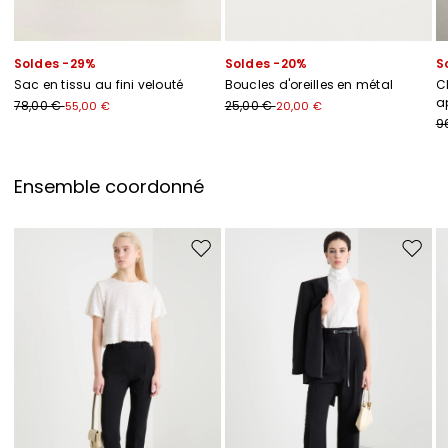
Soldes -29%
Soldes -20%
S
Sac en tissu au fini velouté
Boucles d'oreilles en métal
C
ap
78,00 €
25,00 €
55,00 €
20,00 €
9
Ensemble coordonné
Ajouter vers la liste de souhaits
Ajouter