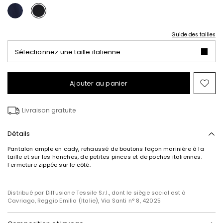
Guide des tailles
Sélectionnez une taille italienne
Ajouter au panier
Ajo
ver
la
Livraison gratuite
list
de
sou
Détails
Pantalon ample en cady, rehaussé de boutons façon marinière à la
taille et sur les hanches, de petites pinces et de poches italiennes.
Fermeture zippée sur le côté.
Distribué par Diffusione Tessile S.r.l., dont le siège social est à
Cavriago, Reggio Emilia (Italie), Via Santi n° 8, 42025