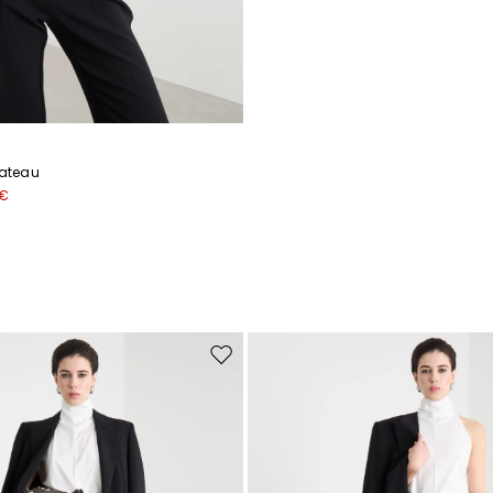
bateau
 €
de souhaits
Ajouter vers la liste de souhaits