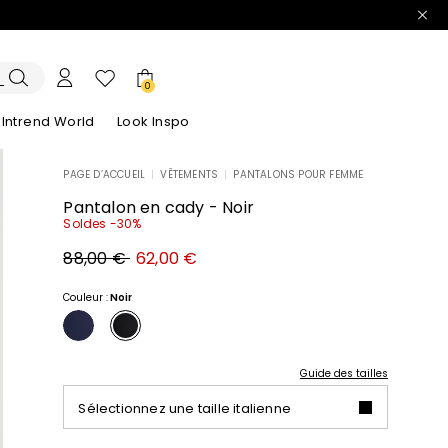
0
Intrend World
Look Inspo
PAGE D’ACCUEIL
|
VÊTEMENTS
|
PANTALONS POUR FEMME
lazers
Découvrez nos Robes
Découvrez nos Sandales
Pantalon en cady - Noir
Soldes -30%
Prix
Nouveau
88,00 €
62,00 €
original
prix
88,00
62,00
€
€
Couleur :
Noir
Guide des tailles
Sélectionnez une taille italienne