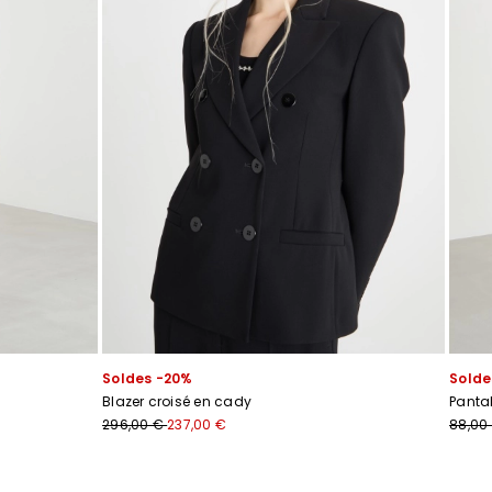
Soldes -20%
Solde
Blazer croisé en cady
Panta
296,00 €
237,00 €
88,00