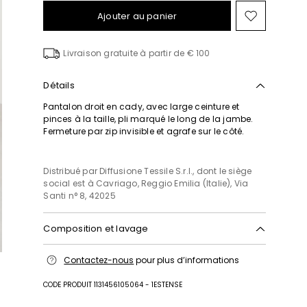
Ajouter au panier
Ajouter
vers
la
Livraison gratuite à partir de € 100
liste
de
souhait
Détails
Pantalon droit en cady, avec large ceinture et
pinces à la taille, pli marqué le long de la jambe.
Fermeture par zip invisible et agrafe sur le côté.
Distribué par Diffusione Tessile S.r.l., dont le siège
social est à Cavriago, Reggio Emilia (Italie), Via
Santi n° 8, 42025
Composition et lavage
Lavage max 30 °c - textiles délicats; blanchiment
Contactez-nous
pour plus d’informations
chloré interdit; séchage en tambour interdit; sécher
normalement à l'ombre; repassage max 120 °c;
CODE PRODUIT 1131456105064 - 1ESTENSE
nettoyage à sec doux au perchloréthylène.