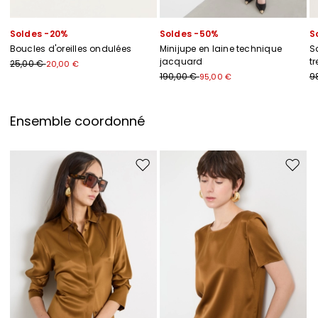
Soldes -20%
Soldes -50%
S
Boucles d'oreilles ondulées
Minijupe en laine technique
S
jacquard
t
25,00 €
20,00 €
190,00 €
9
95,00 €
Ensemble coordonné
Ajouter vers la liste de souhaits
Ajouter