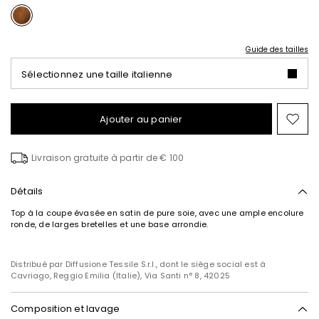
Guide des tailles
Sélectionnez une taille italienne
Ajouter au panier
Ajo
ver
la
Livraison gratuite à partir de € 100
list
de
sou
Détails
Top à la coupe évasée en satin de pure soie, avec une ample encolure
ronde, de larges bretelles et une base arrondie.
Distribué par Diffusione Tessile S.r.l., dont le siège social est à
Cavriago, Reggio Emilia (Italie), Via Santi n° 8, 42025
Composition et lavage