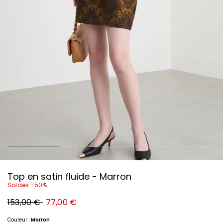
Top en satin fluide - Marron
Soldes -50%
Prix
Nouveau
153,00 €
77,00 €
original
prix
153,00
77,00
€
€
Couleur :
Marron