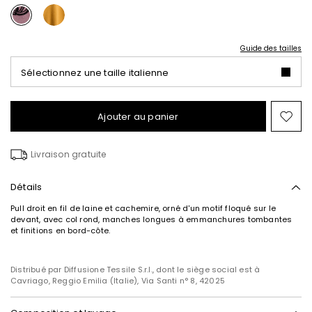
Guide des tailles
Sélectionnez une taille italienne
Ajouter au panier
Ajo
ver
la
Livraison gratuite
list
de
sou
Détails
Pull droit en fil de laine et cachemire, orné d'un motif floqué sur le
devant, avec col rond, manches longues à emmanchures tombantes
et finitions en bord-côte.
Distribué par Diffusione Tessile S.r.l., dont le siège social est à
Cavriago, Reggio Emilia (Italie), Via Santi n° 8, 42025