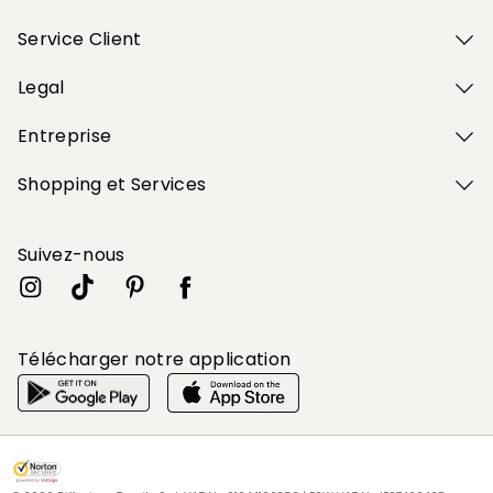
Service Client
Legal
Entreprise
Shopping et Services
Suivez-nous
Télécharger notre application
Mon profil
Mon profil
Mon profil
Mon profil
Mon profil