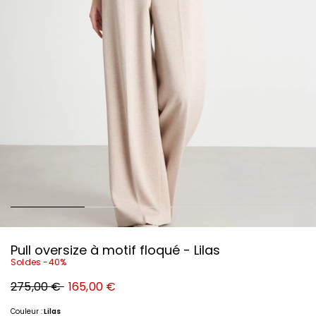
Pull oversize à motif floqué - Lilas
Soldes -40%
Prix
Nouveau
275,00 €
165,00 €
original
prix
275,00
165,00
€
€
Couleur :
Lilas