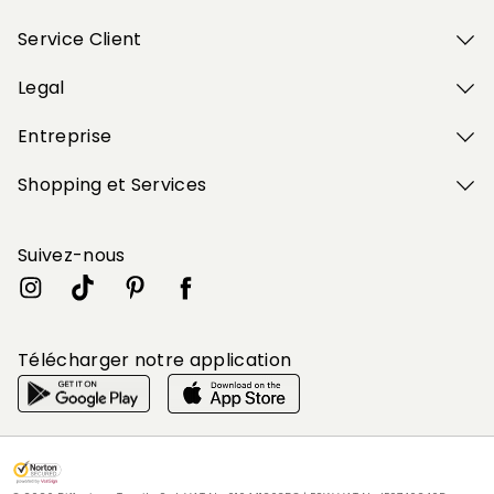
Service Client
Legal
Entreprise
Shopping et Services
Suivez-nous
Télécharger notre application
Mon profil
Mon profil
Mon profil
Mon profil
Mon profil