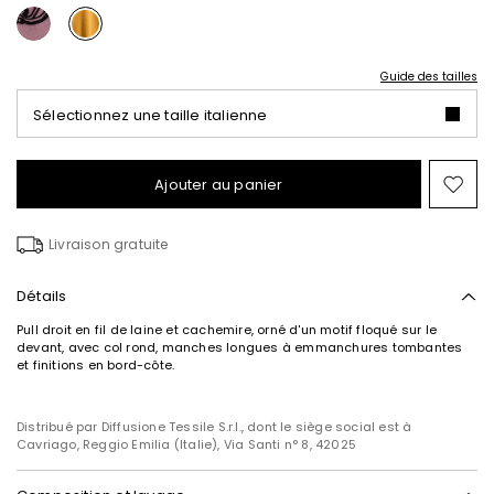
Guide des tailles
Sélectionnez une taille italienne
Ajouter au panier
Ajo
ver
la
Livraison gratuite
list
de
sou
Détails
Pull droit en fil de laine et cachemire, orné d'un motif floqué sur le
devant, avec col rond, manches longues à emmanchures tombantes
et finitions en bord-côte.
Distribué par Diffusione Tessile S.r.l., dont le siège social est à
Cavriago, Reggio Emilia (Italie), Via Santi n° 8, 42025