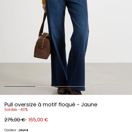
Pull oversize à motif floqué - Jaune
Soldes -40%
Prix
Nouveau
275,00 €
165,00 €
original
prix
275,00
165,00
€
€
Couleur :
Jaune