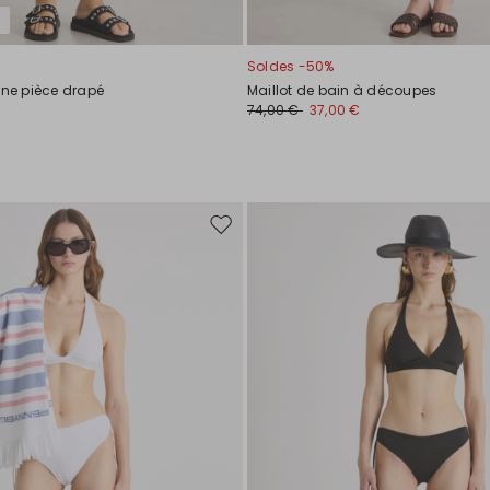
Soldes -50%
une pièce drapé
Maillot de bain à découpes
74,00 €
37,00 €
Ajouter
vers
la
liste
de
souhaits