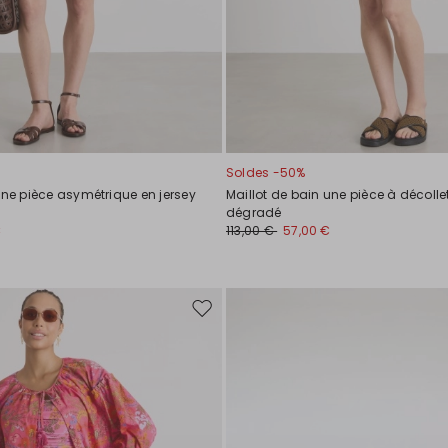
Soldes -50%
une pièce asymétrique en jersey
Maillot de bain une pièce à décollet
dégradé
€
113,00 €
57,00 €
Ajouter
vers
la
liste
de
souhaits