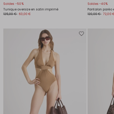
Soldes -50%
Soldes -40%
Tunique oversize en satin imprimé
Pantalon paréo 
125,00 €
63,00 €
120,00 €
72,00 
Ajouter
vers
la
liste
de
souhaits