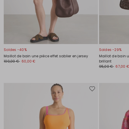
Soldes -40%
Soldes -29%
Maillot de bain une pièce effet sablier en jersey
Maillot de bain 
100,00 €
60,00 €
brillant
95,00 €
67,00 
Ajouter
vers
la
liste
de
souhaits