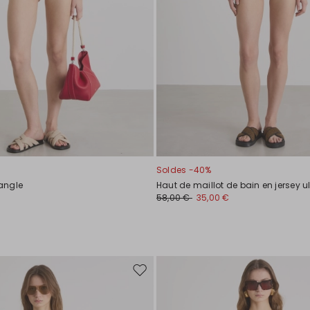
Soldes -40%
iangle
Haut de maillot de bain en jersey ul
58,00 €
35,00 €
Ajouter
vers
la