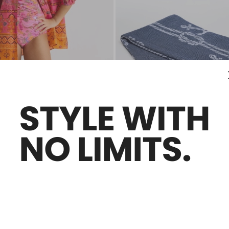
Soldes -28%
une pièce imprimé
Drap de plage frangé
€
25,00 €
18,00 €