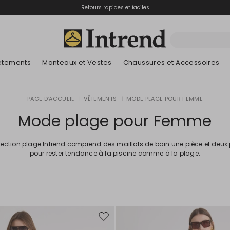
Retours rapides et faciles
êtements
Manteaux et Vestes
Chaussures et Accessoires
Bottes
PAGE D’ACCUEIL
|
VÊTEMENTS
|
MODE PLAGE POUR FEMME
Nouveautés
Lookbook Été
Nouveautés
Nouveautés
Nouveautés
Découvrez nos B
App
Lookbook Été
Bottines
Mode plage pour Femme
Prix spéciaux
Enfants
lection plage Intrend comprend des maillots de bain une pièce et deux
pour rester tendance à la piscine comme à la plage.
Ajouter