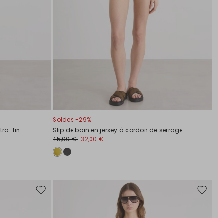
Soldes -29%
tra-fin
Slip de bain en jersey à cordon de serrage
45,00 €
32,00 €
Ajouter
Ajoute
vers
vers
la
la