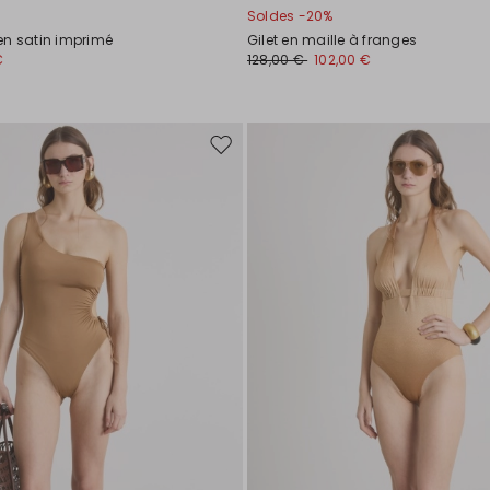
Soldes -20%
en satin imprimé
Gilet en maille à franges
€
128,00 €
102,00 €
Ajouter
vers
la
liste
de
souhaits