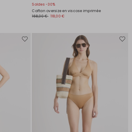
Soldes -30%
Caftan oversize en viscose imprimée
168,00 €
118,00 €
Ajouter
Ajoute
vers
vers
la
la
liste
liste
de
de
souhaits
souha