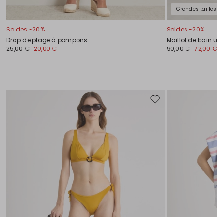
Grandes tailles
Soldes -20%
Soldes -20%
Drap de plage à pompons
Maillot de bain 
25,00 €
20,00 €
90,00 €
72,00 €
Ajouter
vers
la
liste
de
souhaits