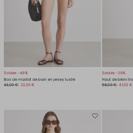
Soldes -49%
Soldes -29%
Bas de maillot de bain en jersey lustré
Haut de bikini tr
43,00 €
22,00 €
58,00 €
41,00 €
Ajouter
vers
la