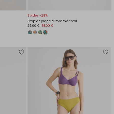
Soldes -28%
Drap de plage à imprimé floral
25,00 €
18,00 €
Ajouter
Ajoute
vers
vers
la
la
liste
liste
de
de
souhaits
souha