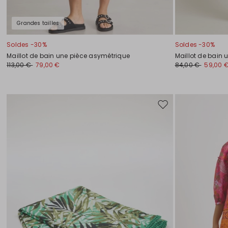
Grandes tailles
Soldes -30%
Soldes -30%
Maillot de bain une pièce asymétrique
Maillot de bain 
113,00 €
79,00 €
84,00 €
59,00 
Ajouter
vers
la
liste
de
souhaits