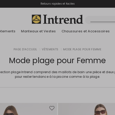
Retours rapides et faciles
êtements
Manteaux et Vestes
Chaussures et Accessoires
Bottes
PAGE D’ACCUEIL
|
VÊTEMENTS
|
MODE PLAGE POUR FEMME
Nouveautés
Lookbook Été
Nouveautés
Nouveautés
Nouveautés
Découvrez nos B
App
Lookbook Été
Bottines
Mode plage pour Femme
Prix spéciaux
Enfants
lection plage Intrend comprend des maillots de bain une pièce et deux
pour rester tendance à la piscine comme à la plage.
Ajouter