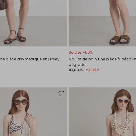
Soldes -50%
une pièce asymétrique en jersey
Maillot de bain une pièce à décollet
dégradé
€
113,00 €
57,00 €
Ajouter
vers
la
liste
de
souhaits