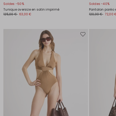
Soldes -50%
Soldes -40%
Tunique oversize en satin imprimé
Pantalon paréo 
125,00 €
63,00 €
120,00 €
72,00 
Ajouter
vers
la
liste
de
souhaits