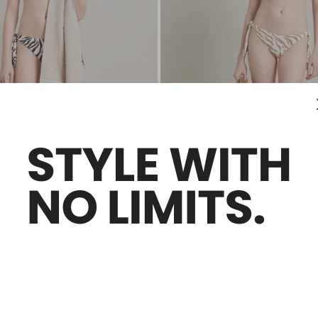
Soldes -29%
Bas de maillot de bain à nouer
48,00 €
34,00 €