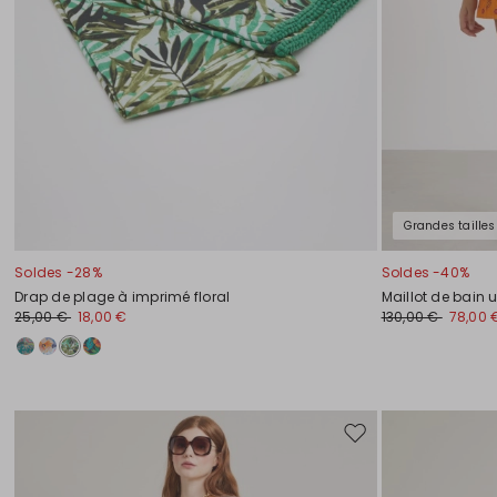
Grandes tailles
Soldes -28%
Soldes -40%
Drap de plage à imprimé floral
Maillot de bain 
25,00 €
18,00 €
130,00 €
78,00 
Ajouter
vers
la