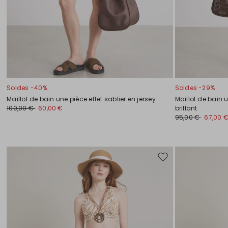
Soldes -40%
Soldes -29%
Maillot de bain une pièce effet sablier en jersey
Maillot de bain 
100,00 €
60,00 €
brillant
95,00 €
67,00 
Ajouter
vers
la
liste
de
souhaits