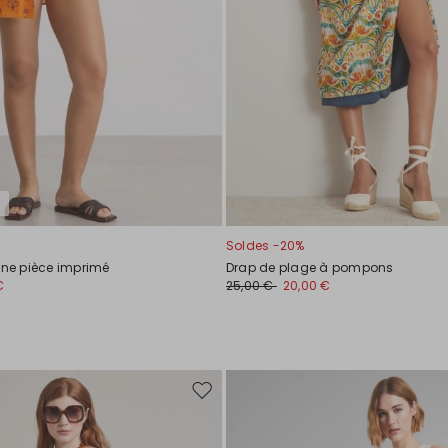
Soldes -20%
une pièce imprimé
Drap de plage à pompons
€
25,00 €
20,00 €
Ajouter
vers
la