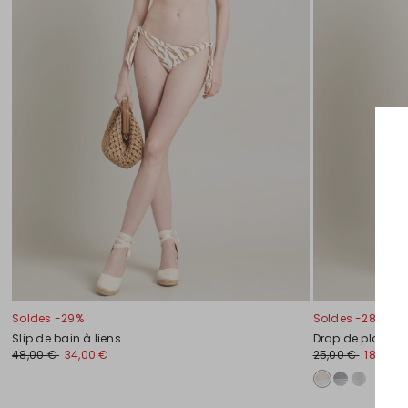
Soldes -29%
Soldes -28%
Slip de bain à liens
Drap de plage
48,00 €
34,00 €
25,00 €
18,00 €