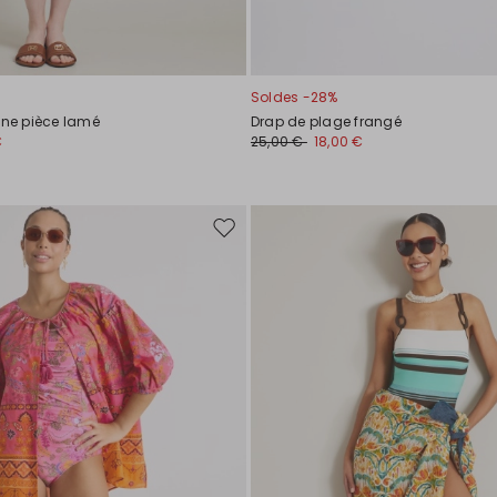
Soldes -28%
une pièce lamé
Drap de plage frangé
€
25,00 €
18,00 €
Ajouter
vers
la
liste
de
souhaits