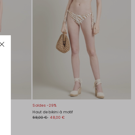
Soldes -29%
Haut de bikini à motif
68,00 €
48,00 €