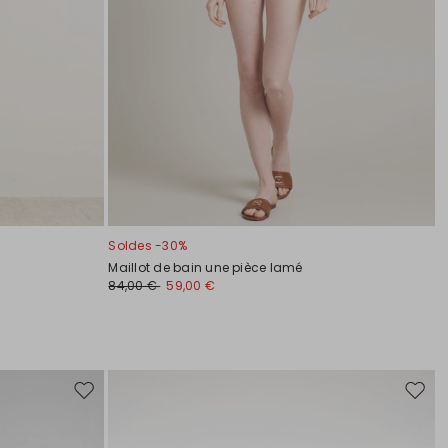
Soldes -30%
Maillot de bain une pièce lamé
84,00 €
59,00 €
Ajouter
Ajoute
vers
vers
la
la