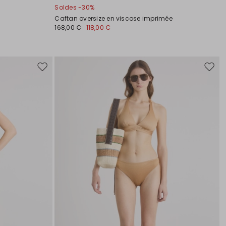
Soldes -30%
Caftan oversize en viscose imprimée
168,00 €
118,00 €
Ajouter
Ajoute
vers
vers
la
la
liste
liste
de
de
souhaits
souha