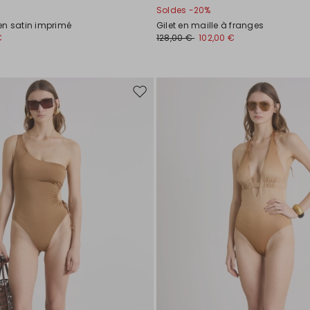
Soldes -20%
en satin imprimé
Gilet en maille à franges
€
128,00 €
102,00 €
Ajouter
vers
la
liste
de
souhaits