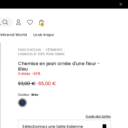
0
Intrend World
Look Inspo
PAGE D’ACCUEIL
|
VÊTEMENTS
|
CHEMISES ET TOPS POUR FEMME
lazers
Découvrez nos Robes
Découvrez nos Sandales
Chemise en jean ornée d'une fleur -
Bleu
Soldes -30%
Prix
Nouveau
93,00 €
65,00 €
original
prix
93,00
65,00
€
€
Couleur :
Bleu
Guide des tailles
Sélectionnez une taille italienne