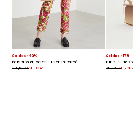
Soldes -40%
Soldes -17%
Pantalon en coton stretch imprimé
Lunettes de so
100,00 €
60,00 €
78,00 €
65,00
Précédent
Suivant