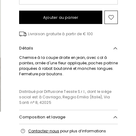
Ajouter au panier
Ajouter
vers
la
Livraison gratuite à partir de € 100
liste
de
souhait
Détails
Chemise à la coupe droite en jean, avec col à
pointes, ornée d'une fleur appliquée, poches poitrine
plaquées à rabat boutonné et manches longues.
Fermeture par boutons.
Distribué par Diffusione Tessile S.r.l., dont le siège
social est à Cavriago, Reggio Emilia (Italie), Via
Santi n° 8, 42025
Composition et lavage
Lavage max 30 °c - textiles délicats; blanchiment
Contactez-nous
pour plus d’informations
chloré interdit; séchage en tambour interdit; sécher