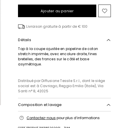
Ajouter au panier
Ajouter
vers
la
Livraison gratuite à partir de € 100
liste
de
souhait
Détails
Top à la coupe ajustée en popeline de coton
stretch imprimée, avec encolure droite, fines
bretelles, des fronces sur le côté et base
asymétrique.
Distribué par Diffusione Tessile S.r.l., dont le siège
social est à Cavriago, Reggio Emilia (Italie), Via
Santi n° 8, 42025
Composition et lavage
Lavage à la main, température de lavage
Contactez-nous
pour plus d’informations
maximale 40°c; blanchiment chloré interdit;
séchage en tambour interdit; sécher normalement