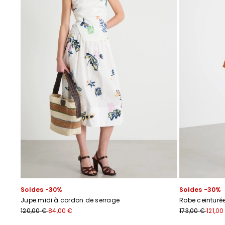
Soldes -30%
Soldes -30%
Jupe midi à cordon de serrage
Robe ceinturée
120,00 €
84,00 €
173,00 €
121,00