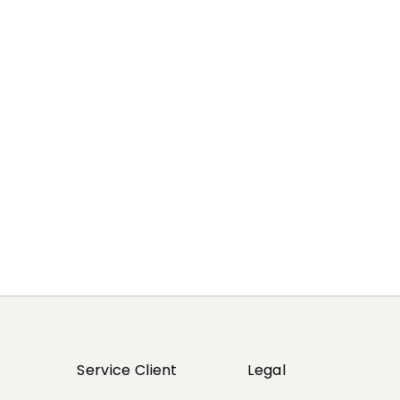
Précédent
Suivant
Service Client
Legal