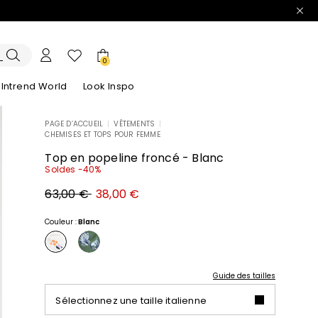
0
Intrend World
Look Inspo
PAGE D’ACCUEIL
|
VÊTEMENTS
|
CHEMISES ET TOPS POUR FEMME
lazers
Découvrez nos Robes
Découvrez nos Sandales
Top en popeline froncé - Blanc
Soldes -40%
Prix
Nouveau
63,00 €
38,00 €
original
prix
63,00
38,00
€
€
Couleur :
Blanc
Guide des tailles
Sélectionnez une taille italienne